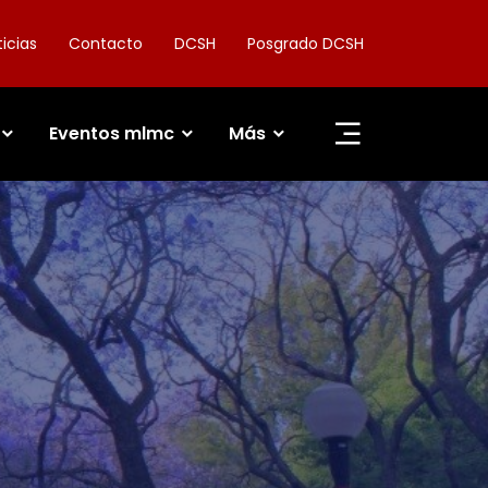
icias
Contacto
DCSH
Posgrado DCSH
Eventos mlmc
Más