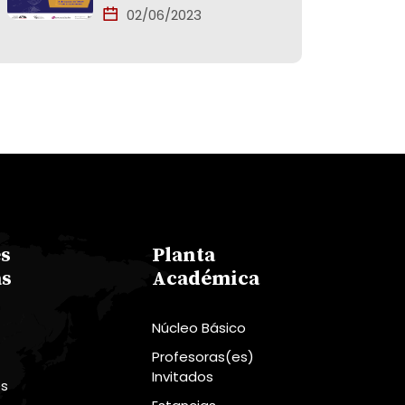
02/06/2023
es
Planta
s
Académica
Núcleo Básico
Profesoras(es)
Invitados
es